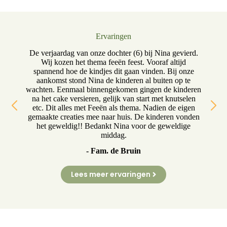
Ervaringen
oed
De verjaardag van onze dochter (6) bij Nina gevierd.
in
Wij kozen het thema feeën feest. Vooraf altijd
ge
in
spannend hoe de kindjes dit gaan vinden. Bij onze
aankomst stond Nina de kinderen al buiten op te
wachten. Eenmaal binnengekomen gingen de kinderen
h
ina
na het cake versieren, gelijk van start met knutselen
b
ke,
etc. Dit alles met Feeën als thema. Nadien de eigen
d
gemaakte creaties mee naar huis. De kinderen vonden
het geweldig!! Bedankt Nina voor de geweldige
middag.
- Fam. de Bruin
Lees meer ervaringen