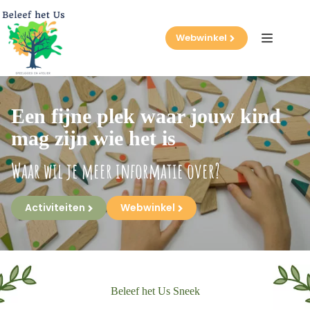
Ga
naar
de
Webwinkel
inhoud
Een fijne plek waar jouw kind
mag zijn wie het is
Waar wil je meer informatie over?
Activiteiten
Webwinkel
Beleef het Us Sneek