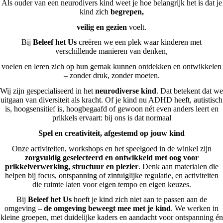
Als ouder van een neurodivers kind weet je hoe belangrijk het is dat je
kind zich
begrepen,
veilig en gezien
voelt.
Bij
Beleef het Us
creëren we een plek waar kinderen met
verschillende manieren van denken,
voelen en leren zich op hun gemak kunnen ontdekken en ontwikkelen
– zonder druk, zonder moeten.
Wij zijn gespecialiseerd in het
neurodiverse kind
. Dat betekent dat we
uitgaan van diversiteit als kracht. Of je kind nu ADHD heeft, autistisch
is, hoogsensitief is, hoogbegaafd of gewoon nét even anders leert en
prikkels ervaart: bij ons is dat normaal
Spel en creativiteit, afgestemd op jouw kind
Onze activiteiten, workshops en het speelgoed in de winkel zijn
zorgvuldig geselecteerd en ontwikkeld met oog voor
prikkelverwerking, structuur en plezier
. Denk aan materialen die
helpen bij focus, ontspanning of zintuiglijke regulatie, en activiteiten
die ruimte laten voor eigen tempo en eigen keuzes.
Bij
Beleef het Us
hoeft je kind zich niet aan te passen aan de
omgeving –
de omgeving beweegt mee met je kind
. We werken in
kleine groepen, met duidelijke kaders en aandacht voor ontspanning én